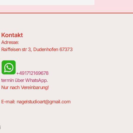
zwei Wochen 
gefällt mir se
Meisterin gef
liebt!!! Viel G
Kontakt
Adresse:
Raiffeisen str 3, Dudenhofen 67373
+491712169678
termin über WhatsApp.
Nur nach Vereinbarung!
E-mail:
nagelstudioart@gmail.com
i