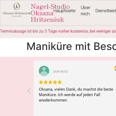
Nagel-Studio
Über
Oksana
Hauptseite
Dienstlei
mich
Hritseniuk
Terminabsage ist bis zu 3 Tage vorher kostenlos, bei weniger a
Maniküre mit Bes
2024-06-02
та педикюру,
Oksana, vielen Dank, du machst die beste
краснрї
Maniküre. Ich werde auf jeden Fall
 за
wiederkommen
ого дуже не
ю! Я вийшла