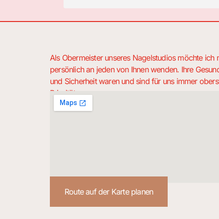
аслива та
 моїх рук та
єнта і в
ня, що є не
 фішки, від
Als Obermeister unseres Nagelstudios möchte ich 
ь!
persönlich an jeden von Ihnen wenden. Ihre Gesund
und Sicherheit waren und sind für uns immer obers
Priorität.
Route auf der Karte planen