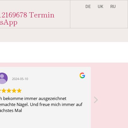
DE
UK
RU
12169678
Termin
tsApp
2024-05-10
2024-0
ch bekomme immer ausgezeichnet
Ich war bei d
emachte Nägel. Und freue mich immer auf
Maniküre. All
ächstes Mal
und sehr orde
an den Füßen 
Der Gellack a
Read more