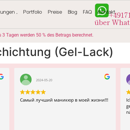
stungen
Portfolio
Preise
Blog
FAQ
Kontakt
+4917
über Wha
ls 3 Tagen werden 50 % des Betrags berechnet.
chichtung (Gel-Lack)
2024-05-20
Самый лучший маникюр в моей жизни!!!
I
g
n