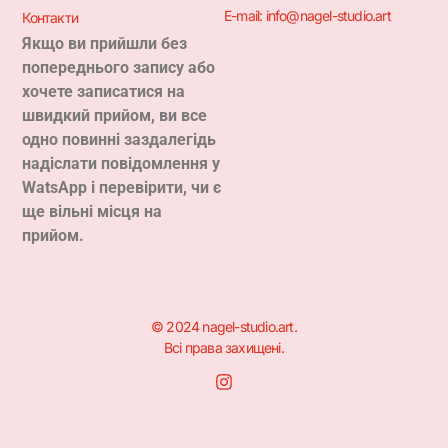
E-mail:
info@nagel-studio.art
Контакти
Якщо ви прийшли без
попереднього запису або
хочете записатися на
швидкий прийом, ви все
одно повинні заздалегідь
надіслати повідомлення у
W
ats
A
pp і перевірити, чи є
ще вільні місця на
прийом.
© 2024 nagel-studio.art.
Всі права захищені.