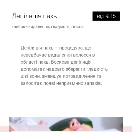
Депіляція пахв
від € 15
глибоке видалення, гладкість, гігієна
Депіляція пахв – процедура, що
передбачає видалення волосся в
області пахв. Воскова депіляція
допомагає надовго зберегти гладкість
цієї зони, зменшує потовиділення та
запобігає появі неприємних запахів.