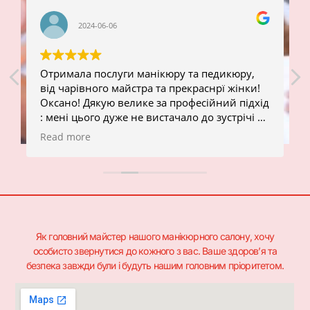
2024-06-06
Отримала послуги манікюру та педикюру,
від чарівного майстра та прекраснрї жінки!
Оксано! Дякую велике за професійний підхід
: мені цього дуже не вистачало до зустрічі з
тобою! Я вийшла після процедур абсолютно
Read more
щаслива та задоволена, бо для мене стан
моїх рук та ніг має велике значення!
Професіоналізм, підхід до клієнта і в
доданок, - приємне спілкування, що є не
менш значущим фактором- це фішки, від
яких ннможливо відмовитись!
Дякую, і до нової зустрічі!
Як головний майстер нашого манікюрного салону, хочу
особисто звернутися до кожного з вас. Ваше здоров’я та
безпека завжди були і будуть нашим головним пріоритетом.