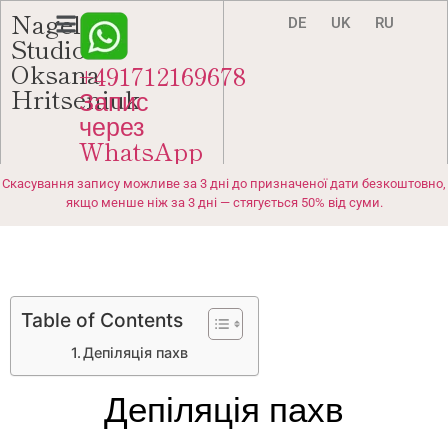
Nagel-
DE
UK
RU
Studio
Oksana
+491712169678
Hritseniuk
Запис
через
WhatsApp
Скасування запису можливе за 3 дні до призначеної дати безкоштовно,
якщо менше ніж за 3 дні — стягується 50% від суми.
Table of Contents
Депіляція пахв
Депіляція пахв